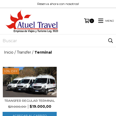
Reserva ahora con nosotros!
MENÚ
0
Inicio
/
Transfer
/
Terminal
10
%
OFF
TRANSFER REGULAR TERMINAL
$19.000,00
$21.000,00
AGREGAR AL CARRITO